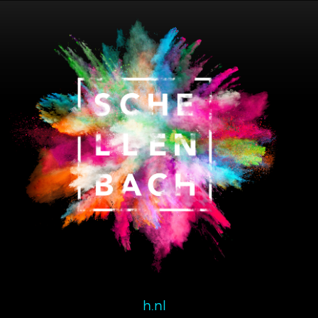
Schellenbach BV
Ind. Terrein Dombosch I
Zalmweg 1A
4941 VX Raamsdonksveer
Nederland
T:
0162 520 460
E:
info@schellenbach.nl