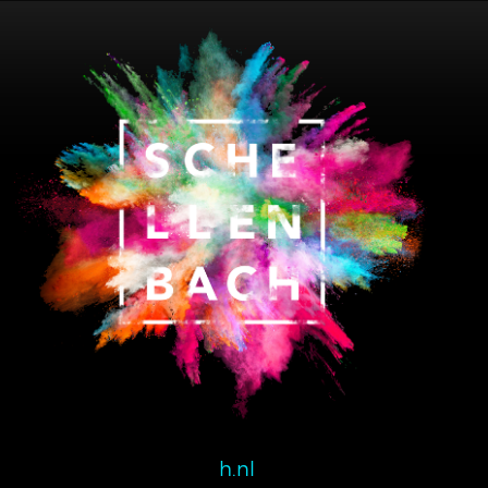
Schellenbach BV
Ind. Terrein Dombosch I
Zalmweg 1A
4941 VX Raamsdonksveer
Nederland
T:
0162 520 460
E:
info@schellenbach.nl