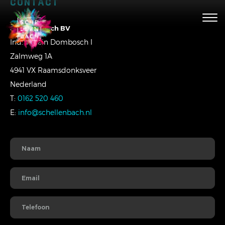
CONTACT
Togg
navig
Schellenbach BV
Ind. Terrein Dombosch I
Zalmweg 1A
4941 VX Raamsdonksveer
Nederland
T:
0162 520 460
E:
info@schellenbach.nl