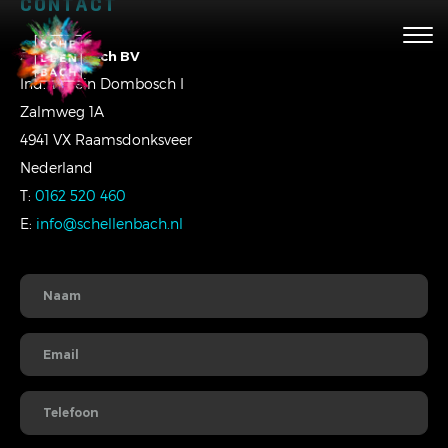
CONTACT
Togg
navig
Schellenbach BV
Ind. Terrein Dombosch I
Zalmweg 1A
4941 VX Raamsdonksveer
Nederland
T:
0162 520 460
E:
info@schellenbach.nl