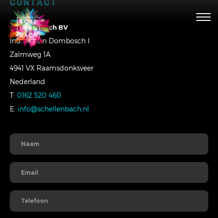
CONTACT
Togg
navig
Schellenbach BV
Ind. Terrein Dombosch I
Zalmweg 1A
4941 VX Raamsdonksveer
Nederland
T:
0162 520 460
E:
info@schellenbach.nl