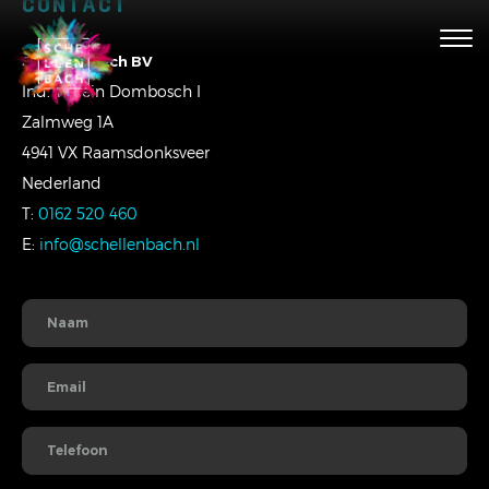
CONTACT
Togg
navig
Schellenbach BV
Ind. Terrein Dombosch I
Zalmweg 1A
4941 VX Raamsdonksveer
Nederland
T:
0162 520 460
E:
info@schellenbach.nl