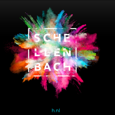
Schellenbach BV
Ind. Terrein Dombosch I
Zalmweg 1A
4941 VX Raamsdonksveer
Nederland
T:
0162 520 460
E:
info@schellenbach.nl