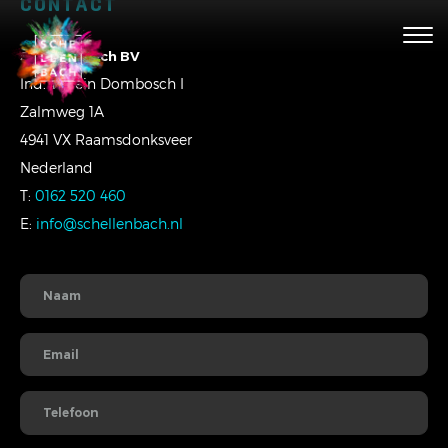
CONTACT
Togg
navig
Schellenbach BV
Ind. Terrein Dombosch I
Zalmweg 1A
4941 VX Raamsdonksveer
Nederland
T:
0162 520 460
E:
info@schellenbach.nl