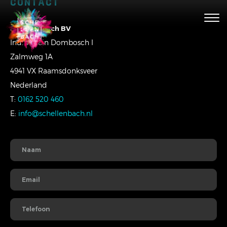
CONTACT
Togg
navig
Schellenbach BV
Ind. Terrein Dombosch I
Zalmweg 1A
4941 VX Raamsdonksveer
Nederland
T:
0162 520 460
E:
info@schellenbach.nl