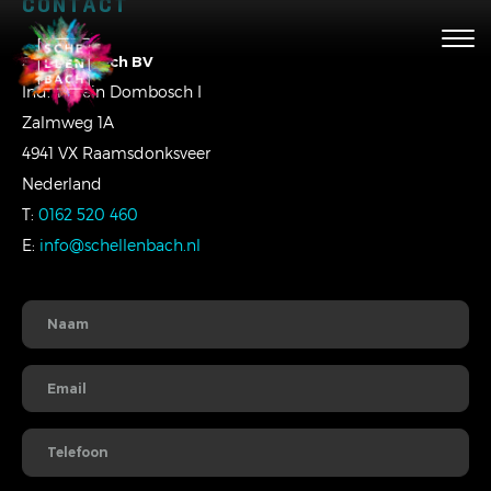
CONTACT
Togg
navig
Schellenbach BV
Ind. Terrein Dombosch I
Zalmweg 1A
4941 VX Raamsdonksveer
Nederland
T:
0162 520 460
E:
info@schellenbach.nl