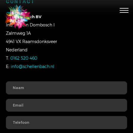
CONTACT
Togg
navig
Schellenbach BV
Ind. Terrein Dombosch I
Zalmweg 1A
4941 VX Raamsdonksveer
Nederland
T:
0162 520 460
E:
info@schellenbach.nl