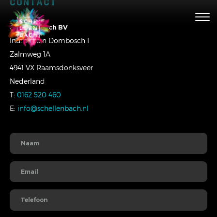
CONTACT
Togg
navig
Schellenbach BV
Ind. Terrein Dombosch I
Zalmweg 1A
4941 VX Raamsdonksveer
Nederland
T:
0162 520 460
E:
info@schellenbach.nl