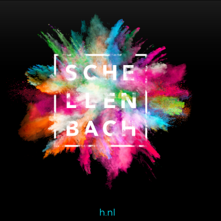
Schellenbach BV
Ind. Terrein Dombosch I
Zalmweg 1A
4941 VX Raamsdonksveer
Nederland
T:
0162 520 460
E:
info@schellenbach.nl