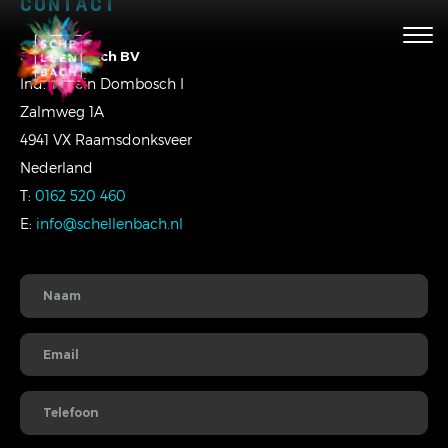
CONTACT
Togg
navig
Schellenbach BV
Ind. Terrein Dombosch I
Zalmweg 1A
4941 VX Raamsdonksveer
Nederland
T:
0162 520 460
E:
info@schellenbach.nl