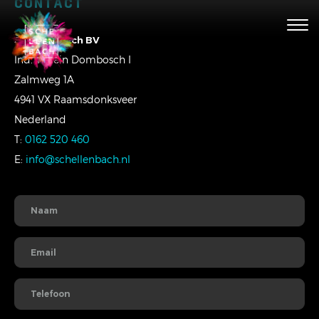
CONTACT
Togg
navig
Schellenbach BV
Ind. Terrein Dombosch I
Zalmweg 1A
4941 VX Raamsdonksveer
Nederland
T:
0162 520 460
E:
info@schellenbach.nl