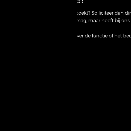
Is deze functie precies wat jij zoekt? Solliciteer dan d
Motivatiebrief schrijven? Dat mag, maar hoeft bij ons 
Wil je eerst meer informatie over de functie of het bed
Schellenbach BV