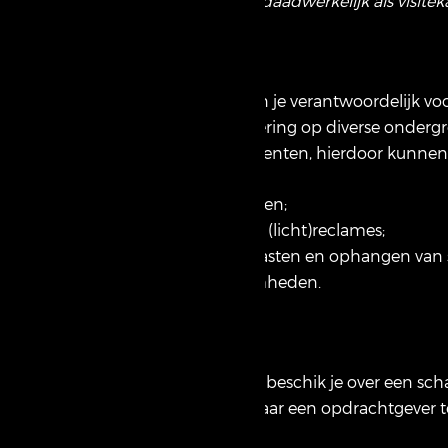
Zorg jij ervoor dat jouw werk daadwerkelijk als visite
Jouw Functie
Als Montage Medewerker ben je verantwoordelijk vo
of lichtreclames en de belettering op diverse onder
regelmatig plaats op evenementen, hierdoor kunnen d
– Het plaatsen van bouwborden;
– Het monteren van zuilen en (licht)reclames;
– Het plaatsen van vlaggenmasten en ophangen van
– Overige montage werkzaamheden.
Wij vragen
Als een echte
‘Handige Harry’
beschik je over een scha
ook in staat om zelfstandig naar een opdrachtgever te