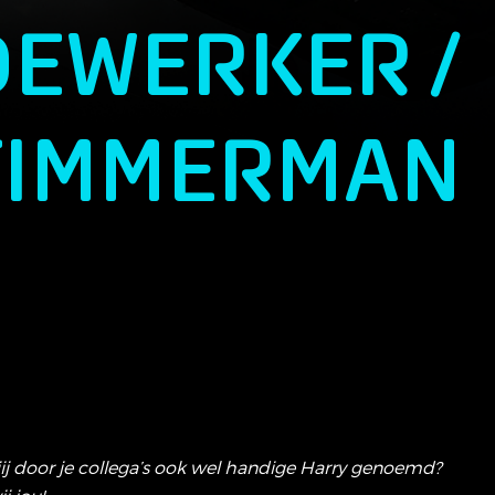
EWERKER /
TIMMERMAN
jij door je collega’s ook wel handige Harry genoemd?