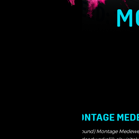
M
(ALLROUND) MONTAGE MED
Wij zijn op zoek naar een (Allround) Montage Medewer