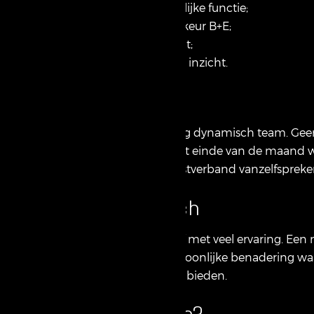
– Werkervaring in een soortgelijke functie;
– Een geldig rijbewijs, bij voorkeur B+E;
– Een flexibele werkmentaliteit;
– Zowel grafisch als technisch inzicht.
Wij bieden
Je komt te werken in een jong dynamisch team. Geen d
verantwoordelijkheid. Aan het einde van de maand wor
functioneren is een vast dienstverband vanzelfspreke
Over Schellenbach
Schellenbach.nl is een bedrijf met veel ervaring. E
onze eigenzinnige, maar persoonlijke benadering w
mogelijkheden en maatwerk bieden.
Is dit jouw functie?